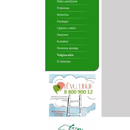
Darbo pasiūlymai
Priėmimas
Mokesčiai
Paslaugos
Ugdymo sodelis
Naujienos
Kontaktai
Duomenų apsauga
Valgiaraštis
El.dienynas