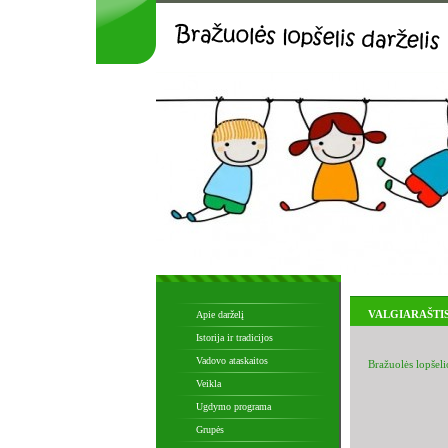
VALGIARAŠTI
Apie darželį
Istorija ir tradicijos
Vadovo ataskaitos
Bražuolės lopšelio
Veikla
Ugdymo programa
Grupės